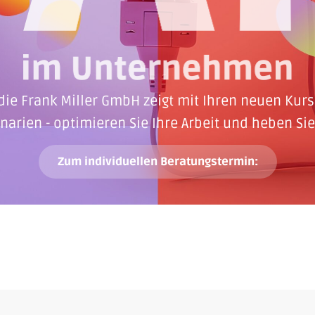
 die Frank Miller GmbH zeigt mit Ihren neuen Kurse
arien - optimieren Sie Ihre Arbeit und heben Sie 
Zum individuellen Beratungstermin: